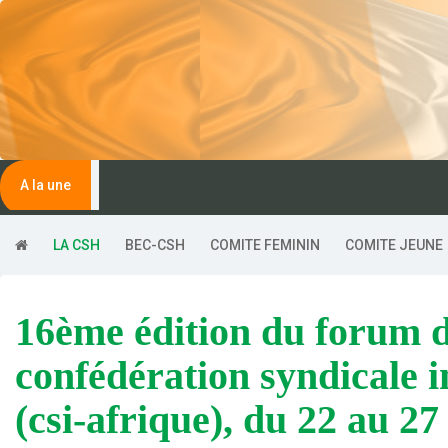
A la une
LA CSH
BEC-CSH
COMITE FEMININ
COMITE JEUNE
16ème édition du forum de la rentrée syndicale de la
confédération syndicale i
(csi-afrique), du 22 au 27