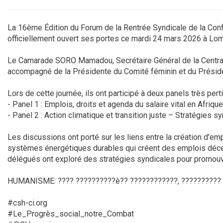
La 16ème Édition du Forum de la Rentrée Syndicale de la Conf
officiellement ouvert ses portes ce mardi 24 mars 2026 à Lom
Le Camarade SORO Mamadou, Secrétaire Général de la Central
accompagné de la Présidente du Comité féminin et du Prés
Lors de cette journée, ils ont participé à deux panels très perti
- Panel 1 : Emplois, droits et agenda du salaire vital en Afrique
- Panel 2 : Action climatique et transition juste – Stratégies sy
Les discussions ont porté sur les liens entre la création d'empl
systèmes énergétiques durables qui créent des emplois décent
délégués ont exploré des stratégies syndicales pour promouvoi
HUMANISME: ???? ??????????è?? ????????????, ?????????? 
#csh-ci.org
#Le_Progrès_social_notre_Combat